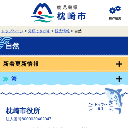
ペ
メ
ー
ニ
ジ
ュ
閲
の
ー
覧
先
を
補
頭
飛
助
トップページ
>
分類でさがす
>
観光情報
>
自然
で
ば
す。
し
本
て
文
自然
本
文
へ
新着更新情報
海
枕崎市役所
法人番号8000020462047