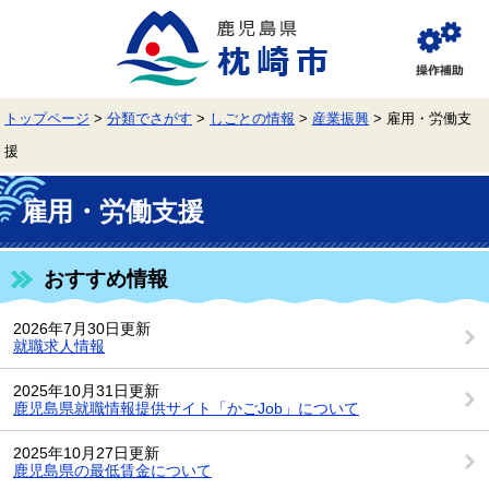
ペ
メ
ー
ニ
ジ
ュ
閲
の
ー
覧
先
を
補
頭
飛
助
トップページ
>
分類でさがす
>
しごとの情報
>
産業振興
>
雇用・労働支
で
ば
す。
し
援
て
本
本
文
文
雇用・労働支援
へ
おすすめ情報
2026年7月30日更新
就職求人情報
2025年10月31日更新
鹿児島県就職情報提供サイト「かごJob」について
2025年10月27日更新
鹿児島県の最低賃金について