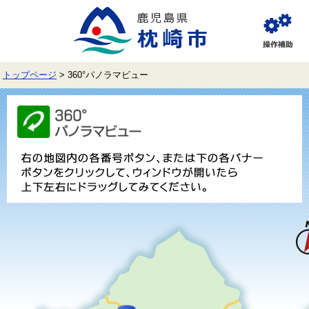
ペ
メ
ー
ニ
ジ
ュ
閲
の
ー
覧
先
を
補
頭
飛
助
トップページ
>
360°パノラマビュー
で
ば
す。
し
本
て
文
本
文
へ
枕
崎
市
役
所
360
度
パ
ノ