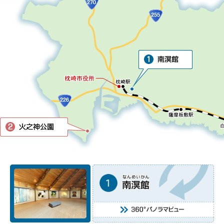
ラ
マ
ビ
ュ
ー