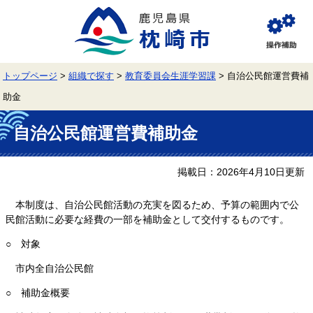
ペ
メ
ー
ニ
ジ
ュ
閲
の
ー
覧
先
を
補
頭
飛
助
トップページ
>
組織で探す
>
教育委員会生涯学習課
>
自治公民館運営費補
で
ば
す。
し
助金
て
本
本
文
自治公民館運営費補助金
文
へ
掲載日：2026年4月10日更新
本制度は、自治公民館活動の充実を図るため、予算の範囲内で公
民館活動に必要な経費の一部を補助金として交付するものです。
○ 対象
市内全自治公民館
○ 補助金概要