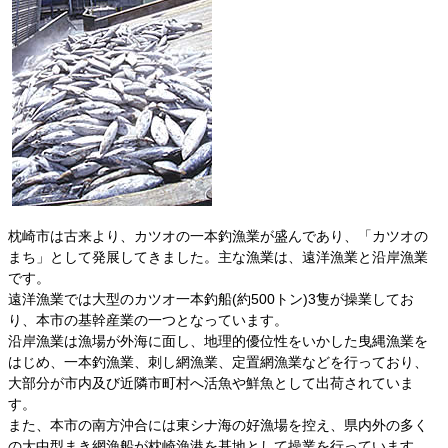
枕崎市は古来より、カツオの一本釣漁業が盛んであり、「カツオの
まち」として発展してきました。主な漁業は、遠洋漁業と沿岸漁業
です。
遠洋漁業では大型のカツオ一本釣船(約500トン)3隻が操業してお
り、本市の基幹産業の一つとなっています。
沿岸漁業は漁場が外海に面し、地理的優位性をいかした曳縄漁業を
はじめ、一本釣漁業、刺し網漁業、定置網漁業などを行っており、
大部分が市内及び近隣市町村へ活魚や鮮魚として出荷されていま
す。
また、本市の南方沖合には東シナ海の好漁場を控え、県内外の多く
の大中型まき網漁船が枕崎漁港を基地として操業を行っています。