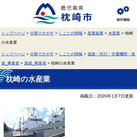
ペ
メ
ー
ニ
ジ
ュ
閲
の
ー
覧
先
を
補
頭
飛
助
トップページ
>
分類でさがす
>
しごとの情報
>
産業振興
>
水産業
>
枕崎
で
ば
す。
し
の水産業
て
本
トップページ
>
分類でさがす
>
しごとの情報
>
道路・河川・交通機関・漁
文
へ
港_事業者
>
漁港_事業者
>
枕崎の水産業
本
文
枕崎の水産業
掲載日：2026年1月7日更新