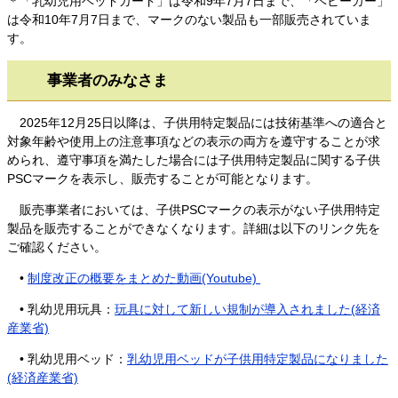
​＊「乳幼児用ベッドガード」は令和9年7月7日まで、「ベビーカー」
は令和10年7月7日まで、マークのない製品も一部販売されていま
す。
​​ 事業者のみなさま
2025年12月25日以降は、子供用特定製品には技術基準への適合と
対象年齢や使用上の注意事項などの表示の両方を遵守することが求
められ、遵守事項を満たした場合には子供用特定製品に関する子供
PSCマークを表示し、販売することが可能となります。
販売事業者においては、子供PSCマークの表示がない子供用特定
製品を販売することができなくなります。詳細は以下のリンク先を
ご確認ください。
•
制度改正の概要をまとめた動画(Youtube)
• 乳幼児用玩具：
玩具に対して新しい規制が導入されました(経済
産業省)
• 乳幼児用ベッド：
乳幼児用ベッドが子供用特定製品になりました
(経済産業省)