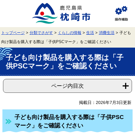
ペ
メ
ー
ニ
ジ
ュ
閲
の
ー
覧
先
を
補
頭
飛
助
トップページ
>
分類でさがす
>
くらしの情報
>
生活
>
消費生活
>
子ども
で
ば
す。
し
向け製品を購入する際は「子供PSCマーク」をご確認ください
て
本
本
文
子ども向け製品を購入する際は「子
文
へ
供PSCマーク」をご確認ください
ページ内目次
掲載日：2026年7月3日更新
子ども向け製品を購入する際は「子供PSC
マーク」をご確認ください