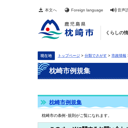
ペ
メ
ー
ニ
本文へ
Foreign language
音声
ジ
ュ
の
ー
先
を
頭
飛
くらしの
で
ば
す。
し
て
本
文
トップページ
>
分類でさがす
>
市政情報
へ
本
枕崎市例規集
文
枕崎市例規集
枕崎市の条例･規則がご覧になれます。