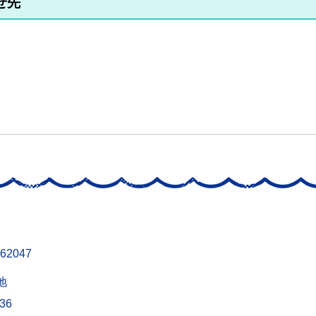
せ先
62047
地
436