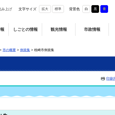
読み上げ
文字サイズ
拡大
標準
背景色
白
黒
青
情報
しごとの情報
観光情報
市政情報
>
市の概要
>
例規集
>
枕崎市例規集
印刷