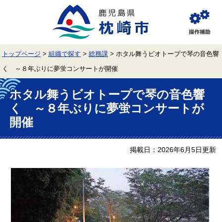
ペ
メ
ー
ニ
ジ
ュ
閲
の
ー
覧
先
を
補
頭
飛
助
トップページ
>
組織で探す
>
総務課
>
ホタル舞うビオトープで琴の音色響
で
ば
す。
し
く ～８年ぶりに夢蛍コンサートが開催
て
本
本
文
ホタル舞うビオトープで琴の音色響
文
へ
く ～８年ぶりに夢蛍コンサートが
開催
掲載日：2026年6月5日更新