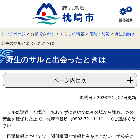
ペ
メ
ー
ニ
ジ
ュ
閲
の
ー
覧
先
を
補
頭
飛
助
トップページ
>
分類でさがす
>
くらしの情報
>
消防・防災
>
野生動物
>
で
ば
す。
し
野生のサルと出会ったときは
て
本
本
文
野生のサルと出会ったときは
文
へ
ページ内目次
掲載日：2026年4月27日更新
サルに遭遇した場合、あわてずに速やかにその場から離れ、身の
安全を確保した上で、枕崎市役所（0993-72-1111）までご連絡くだ
さい。
目撃情報については、関係機関と情報共有をおこない、学校等に