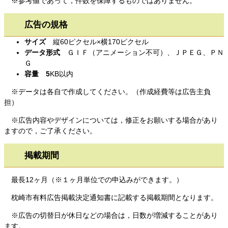
※参考値であって，件数を保障するものではありません。
広告の規格
サイズ
縦60ピクセル×横170ピクセル
データ形式
ＧＩＦ（アニメーション不可）、ＪＰＥＧ、ＰＮ
Ｇ
容量 5
KB以内
※データは各自で作成してください。（作成経費等は広告主負
担）
※広告内容やデザインについては，修正をお願いする場合があり
ますので，ご了承ください。
掲載期間
最長12ヶ月（※１ヶ月単位での申込みができます。）
枕崎市有料広告掲載決定通知書に記載する掲載期間となります。
※広告の切替日が休日などの場合は，日数が増減することがあり
ます。