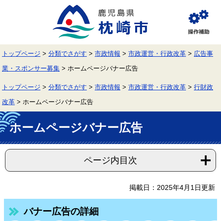
ペ
メ
ー
ニ
ジ
ュ
閲
の
ー
覧
先
を
補
頭
飛
助
トップページ
>
分類でさがす
>
市政情報
>
市政運営・行政改革
>
広告事
で
ば
す。
し
業・スポンサー募集
>
ホームページバナー広告
て
本
トップページ
>
分類でさがす
>
市政情報
>
市政運営・行政改革
>
行財政
文
へ
改革
>
ホームページバナー広告
本
文
ホームページバナー広告
ページ内目次
掲載日：2025年4月1日更新
バナー広告の詳細