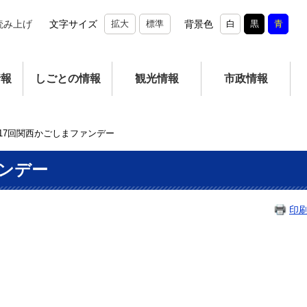
読み上げ
文字サイズ
拡大
標準
背景色
白
黒
青
情報
しごとの情報
観光情報
市政情報
17回関西かごしまファンデー
ァンデー
印