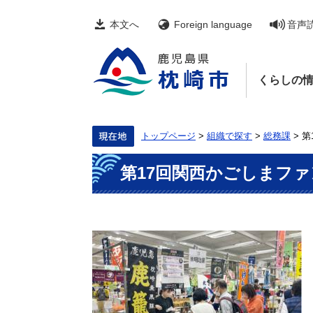
ペ
メ
ー
ニ
本文へ
Foreign language
音声
ジ
ュ
の
ー
先
を
頭
飛
くらしの
で
ば
す。
し
て
本
文
トップページ
>
組織で探す
>
総務課
>
第
へ
本
第17回関西かごしまフ
文