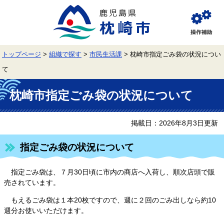
ペ
メ
ー
ニ
ジ
ュ
閲
の
ー
覧
先
を
補
頭
飛
助
トップページ
>
組織で探す
>
市民生活課
>
枕崎市指定ごみ袋の状況につい
で
ば
す。
し
て
て
本
本
文
枕崎市指定ごみ袋の状況について
文
へ
掲載日：2026年8月3日更新
指定ごみ袋の状況について
指定ごみ袋は、７月30日頃に市内の商店へ入荷し、順次店頭で販
売されています。
もえるごみ袋は１本20枚ですので、週に２回のごみ出しなら約10
週分お使いいただけます。