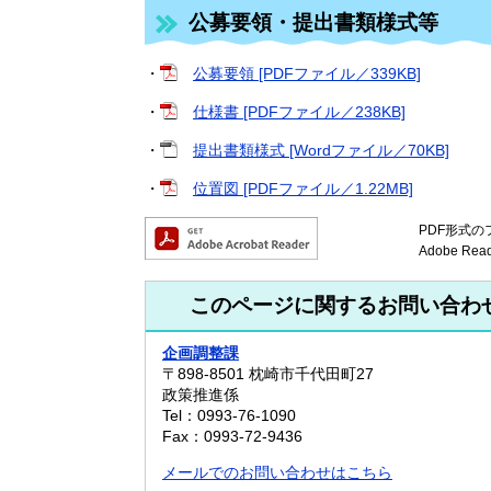
公募要領・提出書類様式等
・
公募要領 [PDFファイル／339KB]
・
仕様書 [PDFファイル／238KB]
・
提出書類様式 [Wordファイル／70KB]
・
位置図 [PDFファイル／1.22MB]
PDF形式の
Adobe 
このページに関するお問い合わ
企画調整課
〒898-8501
枕崎市千代田町27
政策推進係
Tel：0993-76-1090
Fax：0993-72-9436
メールでのお問い合わせはこちら