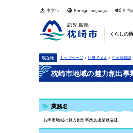
ペ
メ
ー
ニ
本文へ
Foreign language
音声
ジ
ュ
の
ー
先
を
頭
飛
くらしの
で
ば
す。
し
て
本
文
トップページ
>
組織で探す
>
企画調整課
へ
本
枕崎市地域の魅力創出事
文
業務名
枕崎市地域の魅力創出事業支援業務委託