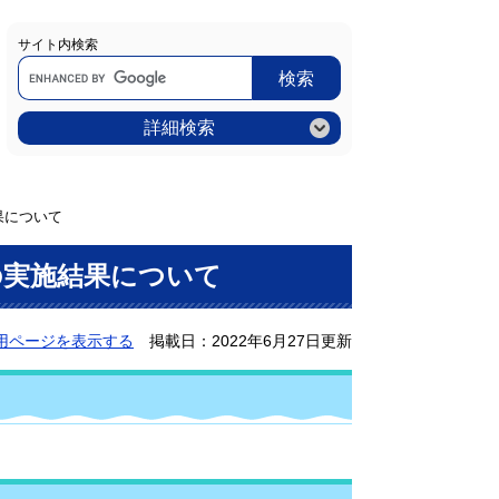
サイト内検索
Google
カ
ス
タ
ム
詳細検索
検
索
果について
実施結果について
用ページを表示する
掲載日：2022年6月27日更新