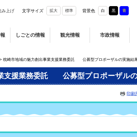
読み上げ
文字サイズ
拡大
標準
背景色
白
黒
青
情報
しごとの情報
観光情報
市政情報
>
枕崎市地域の魅力創出事業支援業務委託 公募型プロポーザルの実施結
業支援業務委託 公募型プロポーザルの
印刷