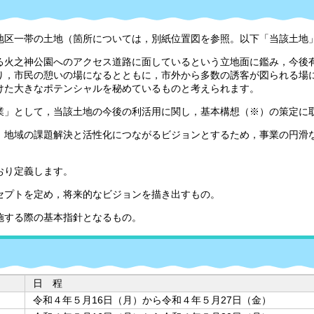
区一帯の土地（箇所については，別紙位置図を参照。以下「当該土地
火之神公園へのアクセス道路に面しているという立地面に鑑み，今後
り，市民の憩いの場になるとともに，市外から多数の誘客が図られる場
けた大きなポテンシャルを秘めているものと考えられます。
」として，当該土地の今後の利活用に関し，基本構想（※）の策定に
地域の課題解決と活性化につながるビジョンとするため，事業の円滑
おり定義します。
プトを定め，将来的なビジョンを描き出すもの。
する際の基本指針となるもの。
日 程
令和４年５月16日（月）から令和４年５月27日（金）