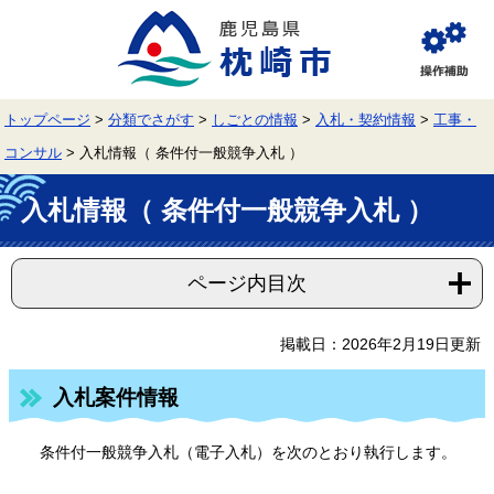
ペ
メ
ー
ニ
ジ
ュ
閲
の
ー
覧
先
を
補
頭
飛
助
トップページ
>
分類でさがす
>
しごとの情報
>
入札・契約情報
>
工事・
で
ば
す。
し
コンサル
>
入札情報（ 条件付一般競争入札 ）
て
本
本
文
入札情報（ 条件付一般競争入札 ）
文
へ
ページ内目次
掲載日：2026年2月19日更新
入札案件情報
条件付一般競争入札（電子入札）を次のとおり執行します。