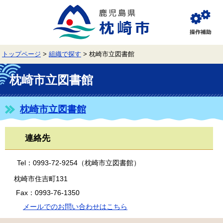
ペ
メ
ー
ニ
ジ
ュ
閲
の
ー
覧
先
を
補
頭
飛
助
トップページ
>
組織で探す
>
枕崎市立図書館
で
ば
す。
し
本
て
文
枕崎市立図書館
本
文
へ
枕崎市立図書館
連絡先
Tel：0993-72-9254（枕崎市立図書館）
枕崎市住吉町131
Fax：0993-76-1350
メールでのお問い合わせはこちら