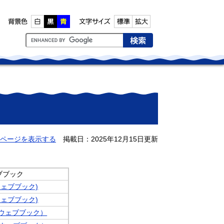
Google
カ
ス
タ
ム
検
索
ページを表示する
掲載日：2025年12月15日更新
ブブック
ェブブック)
ェブブック)
ウェブブック）