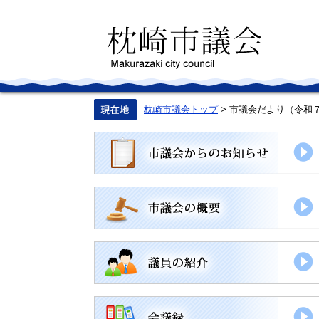
ペ
メ
ー
ニ
ジ
ュ
の
ー
先
を
頭
飛
で
ば
す。
し
て
枕崎市議会トップ
>
市議会だより（令和
本
文
へ