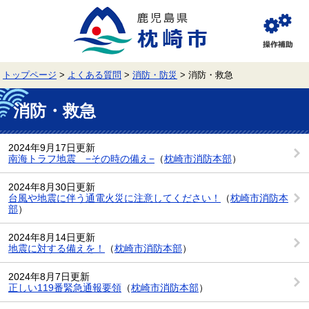
ペ
メ
ー
ニ
ジ
ュ
閲
の
ー
覧
先
を
補
頭
飛
助
トップページ
>
よくある質問
>
消防・防災
>
消防・救急
で
ば
す。
し
本
て
文
消防・救急
本
文
へ
2024年9月17日更新
南海トラフ地震 −その時の備え−
（
枕崎市消防本部
）
2024年8月30日更新
台風や地震に伴う通電火災に注意してください！
（
枕崎市消防本
部
）
2024年8月14日更新
地震に対する備えを！
（
枕崎市消防本部
）
2024年8月7日更新
正しい119番緊急通報要領
（
枕崎市消防本部
）