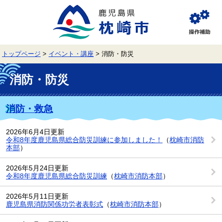
ペ
メ
ー
ニ
ジ
ュ
閲
の
ー
覧
先
を
補
頭
飛
助
トップページ
>
イベント・講座
>
消防・防災
で
ば
す。
し
本
て
文
消防・防災
本
文
へ
消防・救急
2026年6月4日更新
令和8年度鹿児島県総合防災訓練に参加しました！
（
枕崎市消防
本部
）
2026年5月24日更新
令和8年度鹿児島県総合防災訓練
（
枕崎市消防本部
）
2026年5月11日更新
鹿児島県消防関係功労者表彰式
（
枕崎市消防本部
）