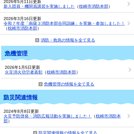
2026年5月11日更新
新入団員・機関員講習を実施しました
（
枕崎市消防本部
）
2026年3月16日更新
令和７年度「南薩３消防本部合同訓練」を実施・参加しました！
（
枕崎市消防本部
）
消防・救急の情報を全て見る
危機管理
2026年1月5日更新
火災消火功労者表彰
（
枕崎市消防本部
）
危機管理の情報を全て見る
防災関連情報
2024年8月8日更新
火災予防啓発・消防広報活動を実施しました！
（
枕崎市消防本
部
）
防災関連情報の情報を全て見る