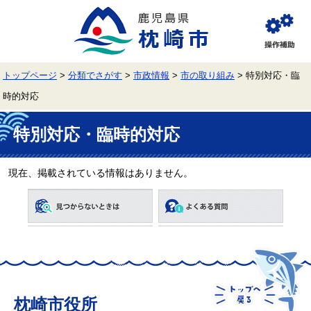
ペ
メ
ー
ニ
ジ
ュ
閲
の
ー
覧
先
を
補
頭
飛
助
トップページ
>
分類でさがす
>
市政情報
>
市の取り組み
>
特別対応・臨
で
ば
す。
し
時的対応
て
本
本
文
文
特別対応・臨時的対応
へ
現在、掲載されている情報はありません。
枕崎市役所