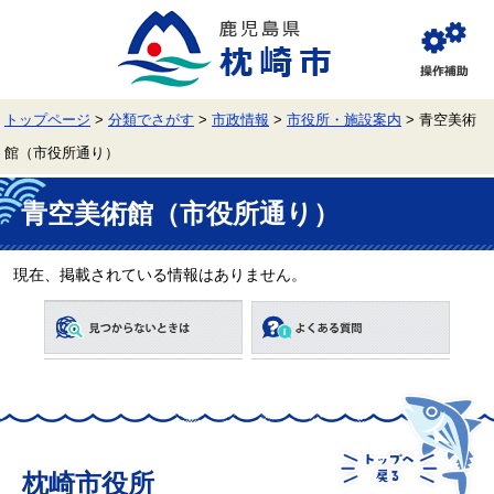
ペ
メ
ー
ニ
ジ
ュ
閲
の
ー
覧
先
を
補
頭
飛
助
トップページ
>
分類でさがす
>
市政情報
>
市役所・施設案内
>
青空美術
で
ば
す。
し
館（市役所通り）
て
本
本
文
文
青空美術館（市役所通り）
へ
現在、掲載されている情報はありません。
枕崎市役所