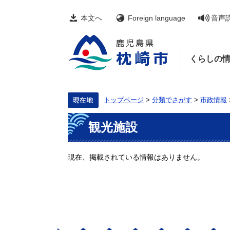
ペ
メ
ー
ニ
本文へ
Foreign language
音声
ジ
ュ
の
ー
先
を
頭
飛
くらしの
で
ば
す。
し
て
本
文
トップページ
>
分類でさがす
>
市政情報
へ
本
観光施設
文
現在、掲載されている情報はありません。