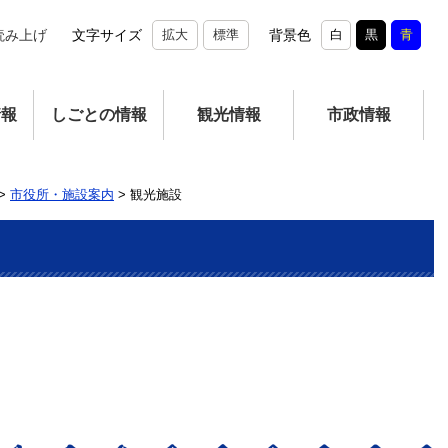
読み上げ
文字サイズ
拡大
標準
背景色
白
黒
青
情報
しごとの情報
観光情報
市政情報
>
市役所・施設案内
>
観光施設