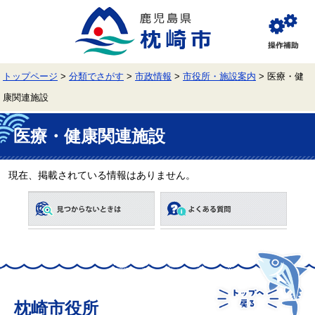
ペ
メ
ー
ニ
ジ
ュ
閲
の
ー
覧
先
を
補
頭
飛
助
トップページ
>
分類でさがす
>
市政情報
>
市役所・施設案内
>
医療・健
で
ば
す。
し
康関連施設
て
本
本
文
文
医療・健康関連施設
へ
現在、掲載されている情報はありません。
枕崎市役所