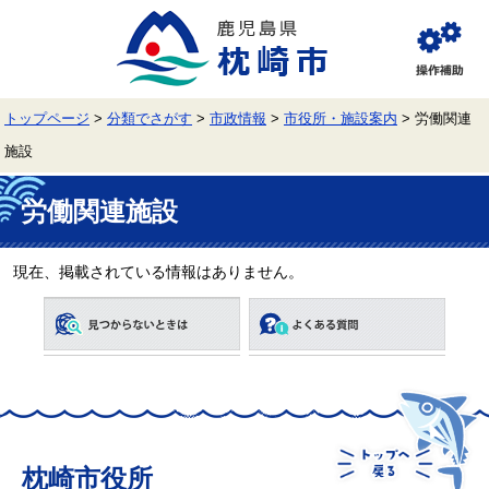
ペ
メ
ー
ニ
ジ
ュ
閲
の
ー
覧
先
を
補
頭
飛
助
トップページ
>
分類でさがす
>
市政情報
>
市役所・施設案内
>
労働関連
で
ば
す。
し
施設
て
本
本
文
文
労働関連施設
へ
現在、掲載されている情報はありません。
枕崎市役所