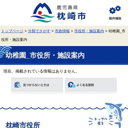
ペ
メ
ー
ニ
ジ
ュ
閲
の
ー
覧
先
を
補
頭
飛
助
トップページ
>
分類でさがす
>
市政情報
>
市役所・施設案内
>
幼稚園_市
で
ば
す。
し
役所・施設案内
て
本
本
文
文
幼稚園_市役所・施設案内
へ
現在、掲載されている情報はありません。
枕崎市役所