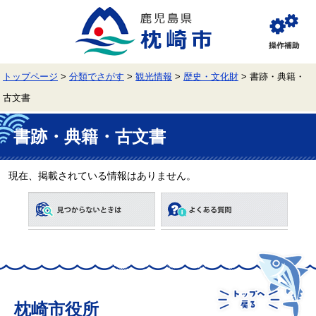
ペ
メ
ー
ニ
ジ
ュ
閲
の
ー
覧
先
を
補
頭
飛
助
トップページ
>
分類でさがす
>
観光情報
>
歴史・文化財
>
書跡・典籍・
で
ば
す。
し
古文書
て
本
本
文
文
書跡・典籍・古文書
へ
現在、掲載されている情報はありません。
枕崎市役所