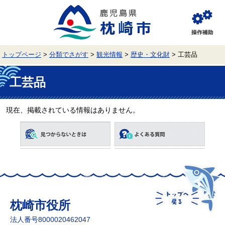
ペ
メ
ー
ニ
ジ
ュ
閲
の
ー
覧
先
を
補
頭
飛
助
トップページ
>
分類でさがす
>
観光情報
>
歴史・文化財
>
工芸品
で
ば
す。
し
本
て
文
工芸品
本
文
へ
現在、掲載されている情報はありません。
枕崎市役所
法人番号8000020462047