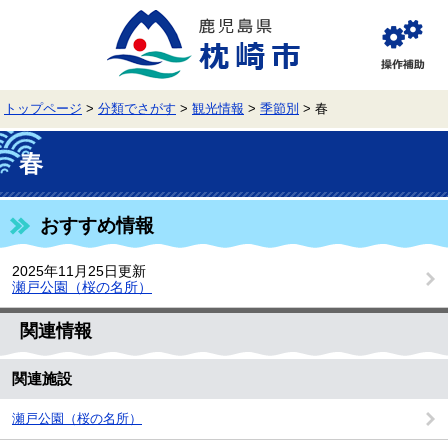
ペ
メ
ー
ニ
ジ
ュ
閲
の
ー
覧
先
を
補
頭
飛
助
トップページ
>
分類でさがす
>
観光情報
>
季節別
>
春
で
ば
す。
し
本
て
文
春
本
文
へ
おすすめ情報
2025年11月25日更新
瀬戸公園（桜の名所）
関連情報
関連施設
瀬戸公園（桜の名所）