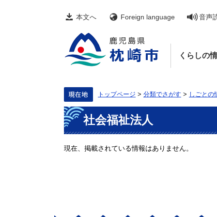
ペ
メ
ー
ニ
本文へ
Foreign language
音声
ジ
ュ
の
ー
先
を
頭
飛
くらしの
で
ば
す。
し
て
本
文
トップページ
>
分類でさがす
>
しごとの
へ
本
社会福祉法人
文
現在、掲載されている情報はありません。