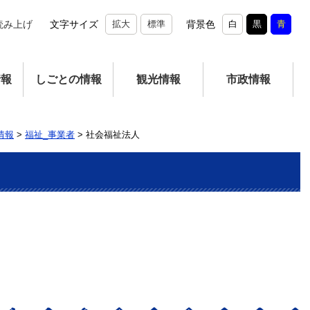
読み上げ
文字サイズ
拡大
標準
背景色
白
黒
青
情報
しごとの情報
観光情報
市政情報
情報
>
福祉_事業者
>
社会福祉法人