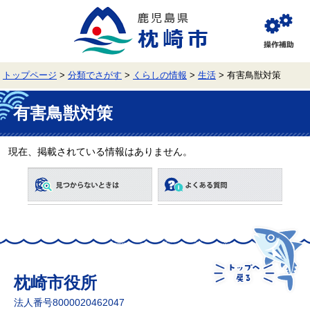
ペ
メ
ー
ニ
ジ
ュ
閲
の
ー
覧
先
を
補
頭
飛
助
トップページ
>
分類でさがす
>
くらしの情報
>
生活
>
有害鳥獣対策
で
ば
す。
し
本
て
文
有害鳥獣対策
本
文
へ
現在、掲載されている情報はありません。
枕崎市役所
法人番号8000020462047