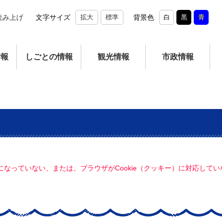
読み上げ
文字サイズ
拡大
標準
背景色
白
黒
青
情報
しごとの情報
観光情報
市政情報
定になっていない、または、ブラウザがCookie（クッキー）に対応し