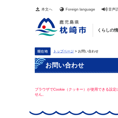
ペ
メ
ー
ニ
本文へ
Foreign language
音声
ジ
ュ
の
ー
先
を
頭
飛
くらしの
で
ば
す。
し
て
本
文
トップページ
>
お問い合わせ
へ
本
お問い合わせ
文
ブラウザでCookie（クッキー）が使用できる設
せん。