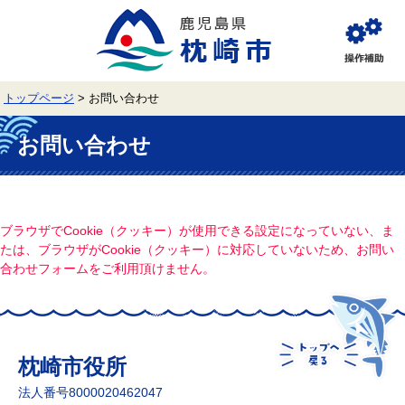
ペ
メ
ー
ニ
ジ
ュ
閲
の
ー
覧
先
を
補
頭
飛
助
トップページ
>
お問い合わせ
で
ば
す。
し
本
て
文
お問い合わせ
本
文
へ
ブラウザでCookie（クッキー）が使用できる設定になっていない、ま
たは、ブラウザがCookie（クッキー）に対応していないため、お問い
合わせフォームをご利用頂けません。
枕崎市役所
法人番号8000020462047