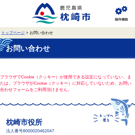
ペ
メ
ー
ニ
ジ
ュ
閲
の
ー
覧
先
を
補
頭
飛
助
トップページ
>
お問い合わせ
で
ば
す。
し
本
て
文
お問い合わせ
本
文
へ
ブラウザでCookie（クッキー）が使用できる設定になっていない、ま
たは、ブラウザがCookie（クッキー）に対応していないため、お問い
合わせフォームをご利用頂けません。
枕崎市役所
法人番号8000020462047