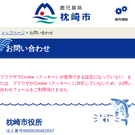
ペ
メ
ー
ニ
ジ
ュ
閲
の
ー
覧
先
を
補
頭
飛
助
トップページ
>
お問い合わせ
で
ば
す。
し
本
て
文
お問い合わせ
本
文
へ
ブラウザでCookie（クッキー）が使用できる設定になっていない、ま
たは、ブラウザがCookie（クッキー）に対応していないため、お問い
合わせフォームをご利用頂けません。
枕崎市役所
法人番号8000020462047