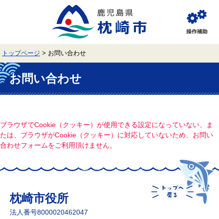
ペ
メ
ー
ニ
ジ
ュ
閲
の
ー
覧
先
を
補
頭
飛
助
トップページ
>
お問い合わせ
で
ば
す。
し
本
て
文
お問い合わせ
本
文
へ
ブラウザでCookie（クッキー）が使用できる設定になっていない、ま
たは、ブラウザがCookie（クッキー）に対応していないため、お問い
合わせフォームをご利用頂けません。
枕崎市役所
法人番号8000020462047