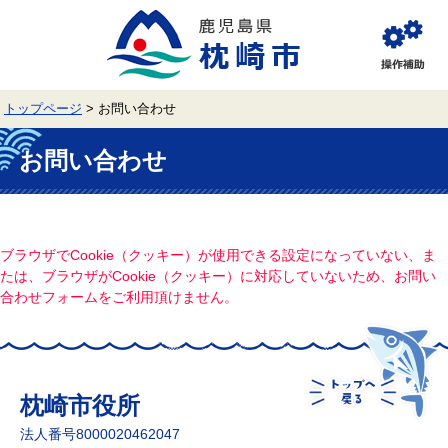
ペ
メ
ー
ニ
ジ
ュ
閲
の
ー
覧
先
を
補
頭
飛
助
トップページ
>
お問い合わせ
で
ば
す。
し
本
て
文
お問い合わせ
本
文
へ
ブラウザでCookie（クッキー）が使用できる設定になっていない、ま
たは、ブラウザがCookie（クッキー）に対応していないため、お問い
合わせフォームをご利用頂けません。
枕崎市役所
法人番号8000020462047