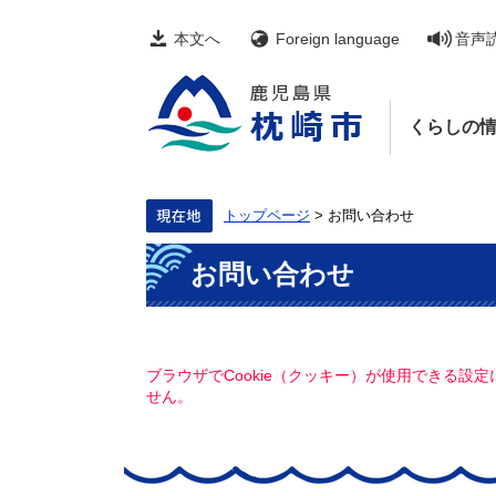
ペ
メ
ー
ニ
本文へ
Foreign language
音声
ジ
ュ
の
ー
先
を
頭
飛
くらしの
で
ば
す。
し
て
本
文
トップページ
>
お問い合わせ
へ
本
お問い合わせ
文
ブラウザでCookie（クッキー）が使用できる設
せん。