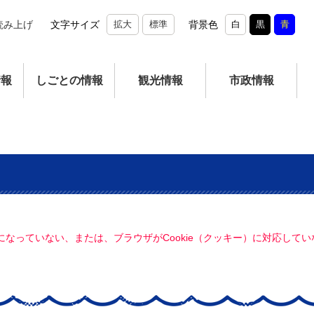
読み上げ
文字サイズ
拡大
標準
背景色
白
黒
青
情報
しごとの情報
観光情報
市政情報
定になっていない、または、ブラウザがCookie（クッキー）に対応し