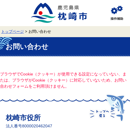
ペ
メ
ー
ニ
ジ
ュ
閲
の
ー
覧
先
を
補
頭
飛
助
トップページ
>
お問い合わせ
で
ば
す。
し
本
て
文
お問い合わせ
本
文
へ
ブラウザでCookie（クッキー）が使用できる設定になっていない、ま
たは、ブラウザがCookie（クッキー）に対応していないため、お問い
合わせフォームをご利用頂けません。
枕崎市役所
法人番号8000020462047