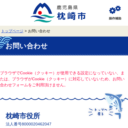
ペ
メ
ー
ニ
ジ
ュ
閲
の
ー
覧
先
を
補
頭
飛
助
トップページ
>
お問い合わせ
で
ば
す。
し
本
て
文
お問い合わせ
本
文
へ
ブラウザでCookie（クッキー）が使用できる設定になっていない、ま
たは、ブラウザがCookie（クッキー）に対応していないため、お問い
合わせフォームをご利用頂けません。
枕崎市役所
法人番号8000020462047