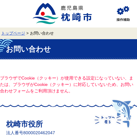
ペ
メ
ー
ニ
ジ
ュ
閲
の
ー
覧
先
を
補
頭
飛
助
トップページ
>
お問い合わせ
で
ば
す。
し
本
て
文
お問い合わせ
本
文
へ
ブラウザでCookie（クッキー）が使用できる設定になっていない、ま
たは、ブラウザがCookie（クッキー）に対応していないため、お問い
合わせフォームをご利用頂けません。
枕崎市役所
法人番号8000020462047