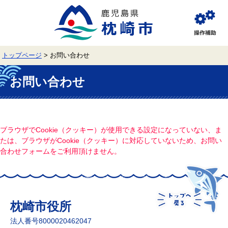
ペ
メ
ー
ニ
ジ
ュ
閲
の
ー
覧
先
を
補
頭
飛
助
トップページ
>
お問い合わせ
で
ば
す。
し
本
て
文
お問い合わせ
本
文
へ
ブラウザでCookie（クッキー）が使用できる設定になっていない、ま
たは、ブラウザがCookie（クッキー）に対応していないため、お問い
合わせフォームをご利用頂けません。
枕崎市役所
法人番号8000020462047