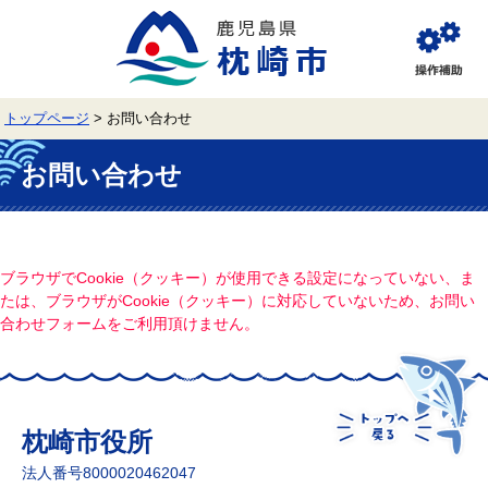
ペ
メ
ー
ニ
ジ
ュ
閲
の
ー
覧
先
を
補
頭
飛
助
トップページ
>
お問い合わせ
で
ば
す。
し
本
て
文
お問い合わせ
本
文
へ
ブラウザでCookie（クッキー）が使用できる設定になっていない、ま
たは、ブラウザがCookie（クッキー）に対応していないため、お問い
合わせフォームをご利用頂けません。
枕崎市役所
法人番号8000020462047