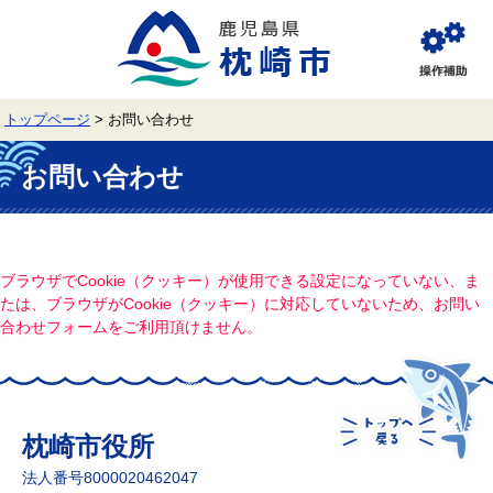
ペ
メ
ー
ニ
ジ
ュ
閲
の
ー
覧
先
を
補
頭
飛
助
トップページ
>
お問い合わせ
で
ば
す。
し
本
て
文
お問い合わせ
本
文
へ
ブラウザでCookie（クッキー）が使用できる設定になっていない、ま
たは、ブラウザがCookie（クッキー）に対応していないため、お問い
合わせフォームをご利用頂けません。
枕崎市役所
法人番号8000020462047