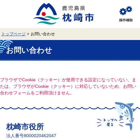
ペ
メ
ー
ニ
ジ
ュ
閲
の
ー
覧
先
を
補
頭
飛
助
トップページ
>
お問い合わせ
で
ば
す。
し
本
て
文
お問い合わせ
本
文
へ
ブラウザでCookie（クッキー）が使用できる設定になっていない、ま
たは、ブラウザがCookie（クッキー）に対応していないため、お問い
合わせフォームをご利用頂けません。
枕崎市役所
法人番号8000020462047