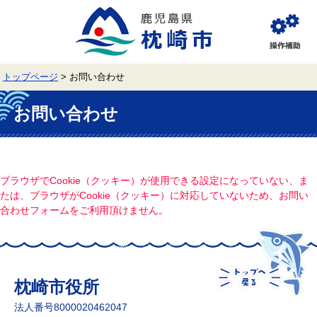
ペ
メ
ー
ニ
ジ
ュ
閲
の
ー
覧
先
を
補
頭
飛
助
トップページ
>
お問い合わせ
で
ば
す。
し
本
て
文
お問い合わせ
本
文
へ
ブラウザでCookie（クッキー）が使用できる設定になっていない、ま
たは、ブラウザがCookie（クッキー）に対応していないため、お問い
合わせフォームをご利用頂けません。
枕崎市役所
法人番号8000020462047