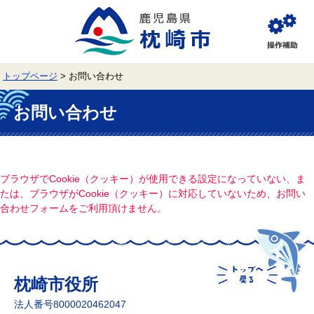
ペ
メ
ー
ニ
ジ
ュ
閲
の
ー
覧
先
を
補
頭
飛
助
トップページ
>
お問い合わせ
で
ば
す。
し
本
て
文
お問い合わせ
本
文
へ
ブラウザでCookie（クッキー）が使用できる設定になっていない、ま
たは、ブラウザがCookie（クッキー）に対応していないため、お問い
合わせフォームをご利用頂けません。
枕崎市役所
法人番号8000020462047