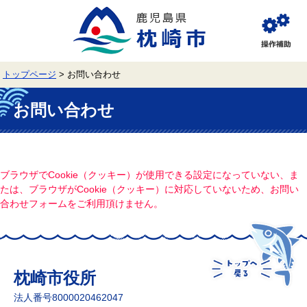
ペ
メ
ー
ニ
ジ
ュ
閲
の
ー
覧
先
を
補
頭
飛
助
トップページ
>
お問い合わせ
で
ば
す。
し
本
て
文
お問い合わせ
本
文
へ
ブラウザでCookie（クッキー）が使用できる設定になっていない、ま
たは、ブラウザがCookie（クッキー）に対応していないため、お問い
合わせフォームをご利用頂けません。
枕崎市役所
法人番号8000020462047