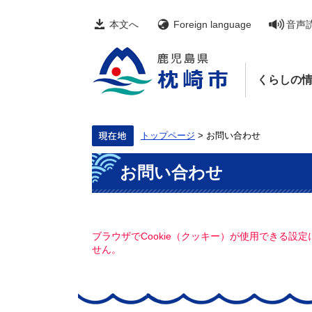
ペ
メ
ー
ニ
本文へ
Foreign language
音声
ジ
ュ
の
ー
先
を
頭
飛
くらしの
で
ば
す。
し
て
本
文
トップページ
>
お問い合わせ
へ
本
お問い合わせ
文
ブラウザでCookie（クッキー）が使用できる設
せん。