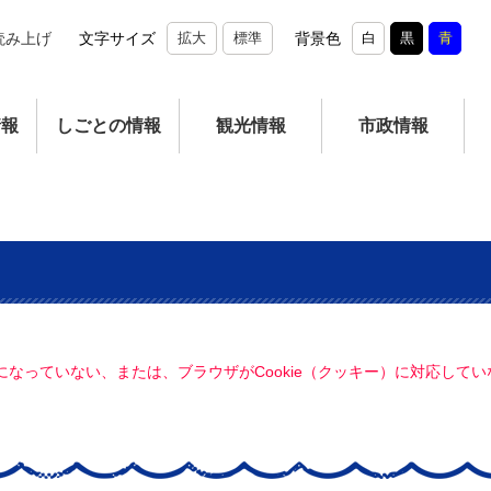
読み上げ
文字サイズ
拡大
標準
背景色
白
黒
青
情報
しごとの情報
観光情報
市政情報
定になっていない、または、ブラウザがCookie（クッキー）に対応し