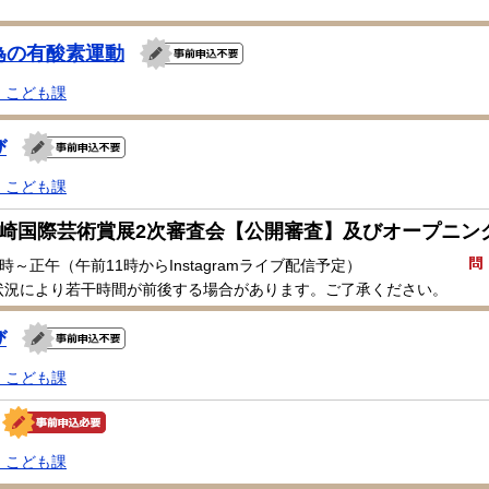
為の有酸素運動
・こども課
び
・こども課
枕崎国際芸術賞展2次審査会【公開審査】及びオープニン
時～正午（午前11時からInstagramライブ配信予定）
状況により若干時間が前後する場合があります。ご了承ください。
び
・こども課
・こども課