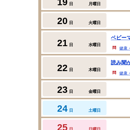
19
日
月曜日
20
日
火曜日
ベビー
21
日
水曜日
健康
読み聞
22
日
木曜日
健康
23
日
金曜日
24
日
土曜日
25
日
日曜日