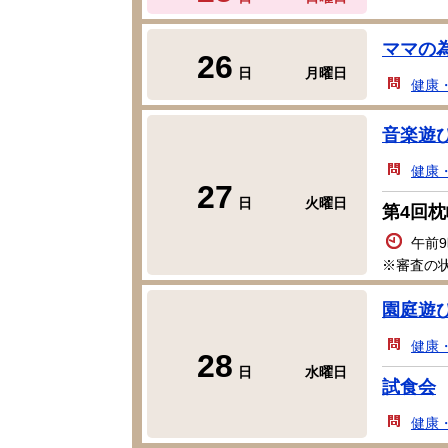
ママの
26
日
月曜日
健康
音楽遊
健康
27
日
火曜日
第4回
午前9
※審査の
園庭遊
健康
28
日
水曜日
試食会
健康