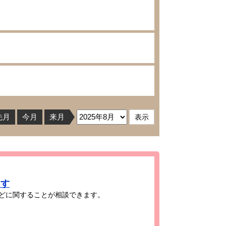
先月
今月
来月
ます
どに関することが相談できます。