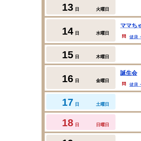
13
日
火曜日
ママち
14
日
水曜日
健康
15
日
木曜日
誕生会
16
日
金曜日
健康
17
日
土曜日
18
日
日曜日