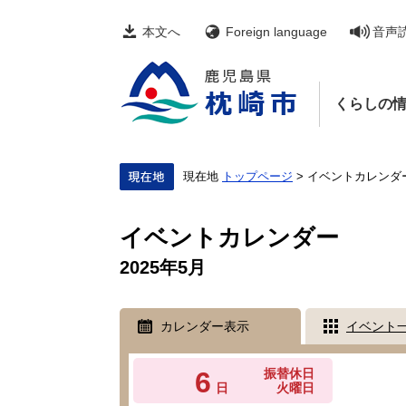
ペ
メ
ー
ニ
本文へ
Foreign language
音声
ジ
ュ
の
ー
先
を
頭
飛
くらしの
で
ば
す。
し
て
本
文
現在地
トップページ
>
イベントカレンダ
へ
本
文
イベントカレンダー
2025年5月
カレンダー表示
イベント
6
振替休日
日
火曜日