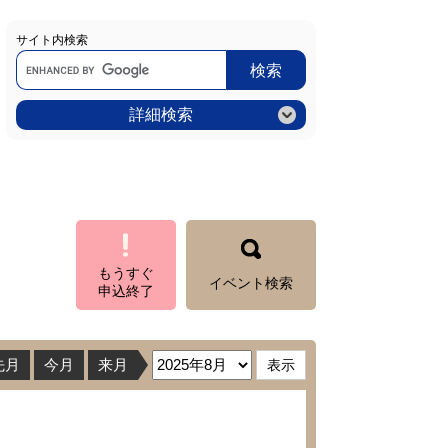
サイト内検索
Google
カ
ス
タ
ム
詳細検索
検
索
もうすぐ
イベント検索
申込終了
先月
今月
来月