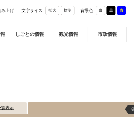
読み上げ
文字サイズ
拡大
標準
背景色
白
黒
青
情報
しごとの情報
観光情報
市政情報
ー
一覧表示