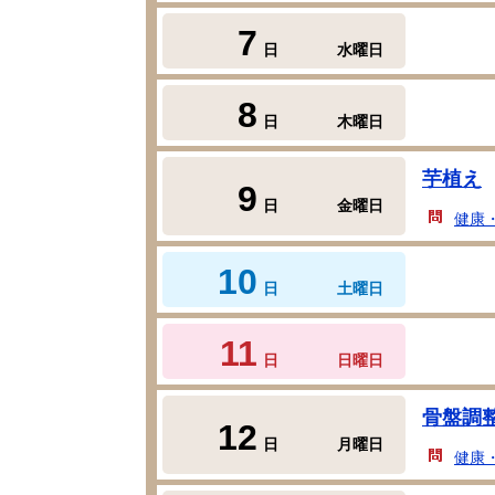
7
日
水曜日
8
日
木曜日
芋植え
9
日
金曜日
健康
10
日
土曜日
11
日
日曜日
骨盤調
12
日
月曜日
健康