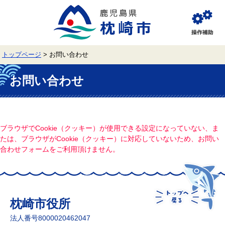
ペ
メ
ー
ニ
ジ
ュ
閲
の
ー
覧
先
を
補
頭
飛
助
トップページ
>
お問い合わせ
で
ば
す。
し
本
て
文
お問い合わせ
本
文
へ
ブラウザでCookie（クッキー）が使用できる設定になっていない、ま
たは、ブラウザがCookie（クッキー）に対応していないため、お問い
合わせフォームをご利用頂けません。
枕崎市役所
法人番号8000020462047