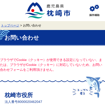
ペ
メ
ー
ニ
ジ
ュ
閲
の
ー
覧
先
を
補
頭
飛
助
トップページ
>
お問い合わせ
で
ば
す。
し
本
て
文
お問い合わせ
本
文
へ
ブラウザでCookie（クッキー）が使用できる設定になっていない、ま
たは、ブラウザがCookie（クッキー）に対応していないため、お問い
合わせフォームをご利用頂けません。
枕崎市役所
法人番号8000020462047